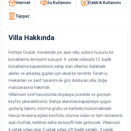
İnternet
Su Kullanımı
Elektrik Kullanımı
Tüpgaz
Villa Hakkında
Fethiye Ovacık mevkiinde yer alan villa, sizlere huzurlu bir
konaklama deneyimi sunuyor. 6 yatak odasıyla 12 kişilik
konaklama kapasitesine sahip olan villamız, kalabalık
aileler ve arkadaş gupları için ideal bir tercihtir. Ferah iç
mekanları ve zarif tasarımı ile göz dolduran villa, doğa
manzarasına hakimdir.
Villamızın özel havuzunda doyasıya yüzebilir ve güneşin
keyfini çıkarabilirsiniz. Bahçe alanında kapasiteye uygun
şezlong takımı, oturma grubu ve barbekü bulunmaktadır.
Havuz terasına açılan konforlu oturma odası ve tam donanımlı
açık mutfak, tatilinizi daha da keyifli hale getirecek. Villamızın
6 yatak odası olup 3 yatak odası çift kişilik yataklı , 3 yatak