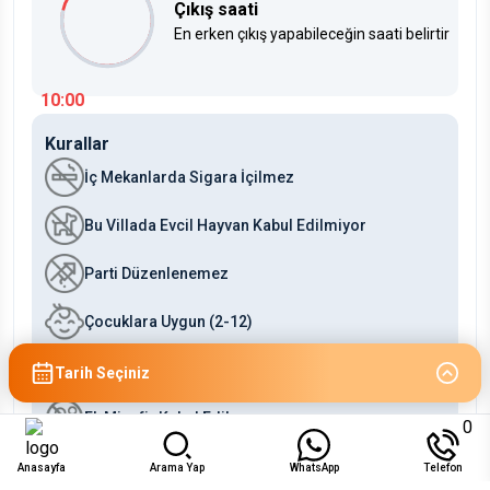
Çıkış saati
En erken çıkış yapabileceğin saati belirtir
10:00
Kurallar
İç Mekanlarda Sigara İçilmez
Bu Villada Evcil Hayvan Kabul Edilmiyor
Parti Düzenlenemez
Çocuklara Uygun (2-12)
Bebeklere Uygun (0-2)
Tarih Seçiniz
Ek Misafir Kabul Edilmez
0
Anasayfa
Arama Yap
WhatsApp
Telefon