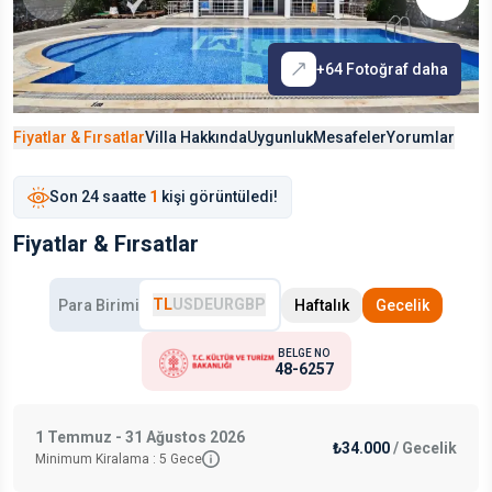
+
64
Fotoğraf daha
Fiyatlar & Fırsatlar
Villa Hakkında
Uygunluk
Mesafeler
Yorumlar
Son
24 saat
te
1
kişi görüntüledi!
Fiyatlar & Fırsatlar
TL
USD
EUR
GBP
Para Birimi
Haftalık
Gecelik
BELGE NO
48-6257
1 Temmuz - 31 Ağustos 2026
₺34.000
/
Gecelik
Minimum Kiralama :
5
Gece