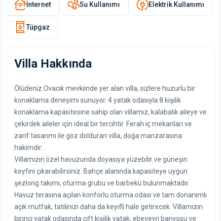
İnternet
Su Kullanımı
Elektrik Kullanımı
Tüpgaz
Villa Hakkında
Ölüdeniz Ovacık mevkiinde yer alan villa, sizlere huzurlu bir
konaklama deneyimi sunuyor. 4 yatak odasıyla 8 kişilik
konaklama kapasitesine sahip olan villamız, kalabalık aileye ve
çekirdek aileler için ideal bir tercihtir. Ferah iç mekanları ve
zarif tasarımı ile göz dolduran villa, doğa manzarasına
hakimdir.
Villamızın özel havuzunda doyasıya yüzebilir ve güneşin
keyfini çıkarabilirsiniz. Bahçe alanında kapasiteye uygun
şezlong takımı, oturma grubu ve barbekü bulunmaktadır.
Havuz terasına açılan konforlu oturma odası ve tam donanımlı
açık mutfak, tatilinizi daha da keyifli hale getirecek. Villamızın
birinci yatak odasında çift kişilik yatak, ebeveyn banyosu ve