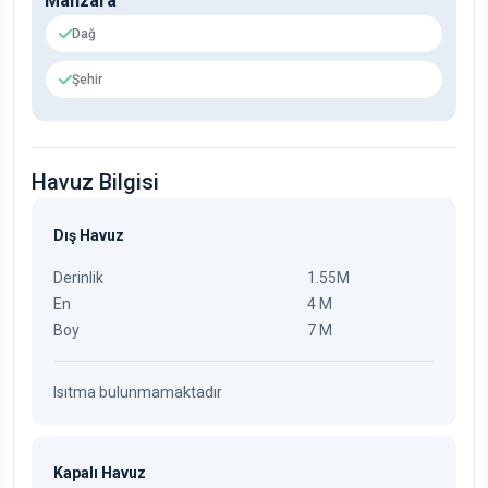
Manzara
Dağ
Şehir
Havuz Bilgisi
Dış Havuz
Derinlik
1.55M
En
4 M
Boy
7 M
Isıtma bulunmamaktadır
Kapalı Havuz