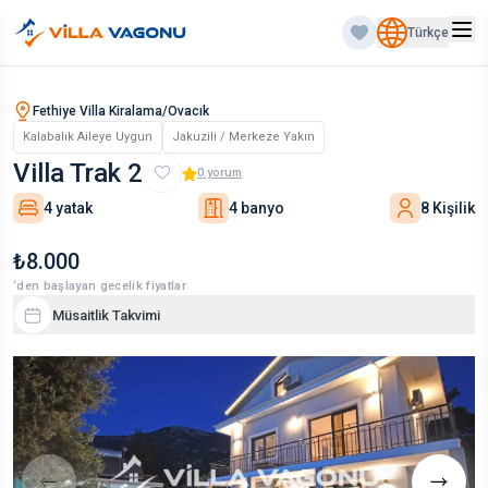
Türkçe
Fethiye Villa Kiralama/Ovacık
Kalabalık Aileye Uygun
Jakuzili / Merkeze Yakın
Villa Trak 2
0
yorum
4 yatak
4 banyo
8 Kişilik
₺8.000
‘den başlayan gecelik fiyatlar
Müsaitlik Takvimi