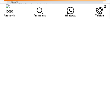
Ek Misafir Kabul Edilmez
0
Anasayfa
Arama Yap
WhatsApp
Telefon
Uygunluk
Ağu 2026
Pzt
Sal
Çar
Per
Cum
Cts
Paz
1
2
₺19.000
₺19.000
3
4
5
6
7
8
9
₺19.000
₺19.000
₺19.000
₺19.000
₺19.000
₺19.000
₺19.000
10
11
12
13
14
15
16
₺19.000
17
18
19
22
23
20
21
₺19.000
₺19.000
₺19.000
₺19.000
₺19.000