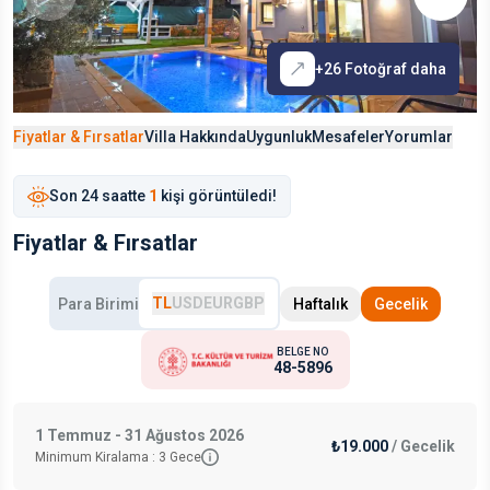
+
26
Fotoğraf daha
Fiyatlar & Fırsatlar
Villa Hakkında
Uygunluk
Mesafeler
Yorumlar
Son
24 saat
te
1
kişi görüntüledi!
Fiyatlar & Fırsatlar
TL
USD
EUR
GBP
Para Birimi
Haftalık
Gecelik
BELGE NO
48-5896
1 Temmuz - 31 Ağustos 2026
₺19.000
/
Gecelik
Minimum Kiralama :
3
Gece