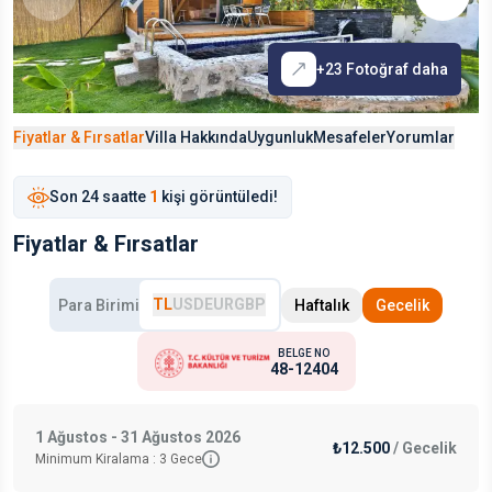
+
23
Fotoğraf daha
Fiyatlar & Fırsatlar
Villa Hakkında
Uygunluk
Mesafeler
Yorumlar
Son
24 saat
te
1
kişi görüntüledi!
Fiyatlar & Fırsatlar
TL
USD
EUR
GBP
Para Birimi
Haftalık
Gecelik
BELGE NO
48-12404
1 Ağustos - 31 Ağustos 2026
₺12.500
/
Gecelik
Minimum Kiralama :
3
Gece