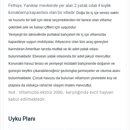
Fethiye, Yanıklar mevkiinde yer alan 2 yatak odalı 4 kişilik
konaklama kapasitesi olan bir villadır.
Doğa ile iç içe sessiz sakin
ve huzurlu bir tatil için ideal seçeneklerden bir tanesi olan villamız
çekirdek aile ve balayı çiftleri için uygundur.
Yemyeşil bir atmosferde portakal bahçeleri ile iç içe villamızda
kapasiteye uygun mobilyalar, ihtiyacınız olan tüm araç-gereçleri
barındıran Amerikan tarzda mutfak ve iki adet yatak odası
bulunmaktadır. Ebeveyn yatak odasında bir adet jakuzi mevcuttur.
Korunaklı havuz terası ve yemyeşil müstakil bahçesinde doğanın ve
güneşin keyfini çıkarabileceğiniz şezlonglar,şemsiyeler ve oturma alanı
bulunmaktadır. Çocuk havuzu da bulunan villamızın çevredeki koy ve
plajlara da oldukça rahat bir ulaşım imaknı mevcuttur.
Not : Villamızda ekstra 2000,- karşılığında evcil hayvan
kabul edilmektedir.
Uyku Planı