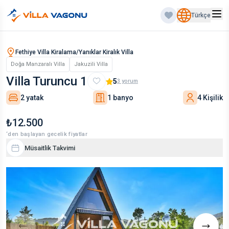
Türkçe
Fethiye Villa Kiralama/Yanıklar Kiralık Villa
Doğa Manzaralı Villa
Jakuzili Villa
Villa Turuncu 1
5
3
yorum
2 yatak
1 banyo
4 Kişilik
₺12.500
‘den başlayan gecelik fiyatlar
Müsaitlik Takvimi