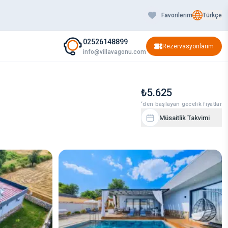
Favorilerim
Türkçe
02526148899
Rezervasyonlarım
info@villavagonu.com
₺5.625
‘den başlayan gecelik fiyatlar
Müsaitlik Takvimi