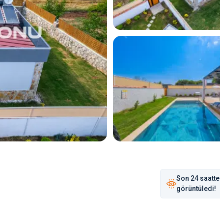
Son
24 saat
te
görüntüledi!