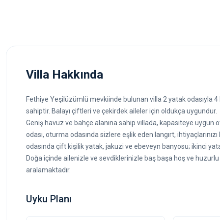
Villa Hakkında
Fethiye Yeşilüzümlü mevkiinde bulunan villa 2 yatak odasıyla 4
sahiptir. Balayı çiftleri ve çekirdek aileler için oldukça uygundur.
Geniş havuz ve bahçe alanına sahip villada, kapasiteye uygun o
odası, oturma odasında sizlere eşlik eden langırt, ihtiyaçlarını
odasında çift kişilik yatak, jakuzi ve ebeveyn banyosu; ikinci yat
Doğa içinde ailenizle ve sevdiklerinizle baş başa hoş ve huzurlu bir
aralamaktadır.
Uyku Planı