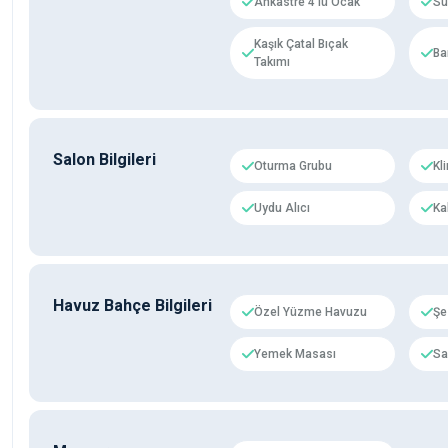
Ankastre 4'lü Ocak
Su 
Kaşık Çatal Bıçak
Ba
Takımı
Salon Bilgileri
Oturma Grubu
Kl
Uydu Alıcı
Ka
Havuz Bahçe Bilgileri
Özel Yüzme Havuzu
Şe
Yemek Masası
Sa