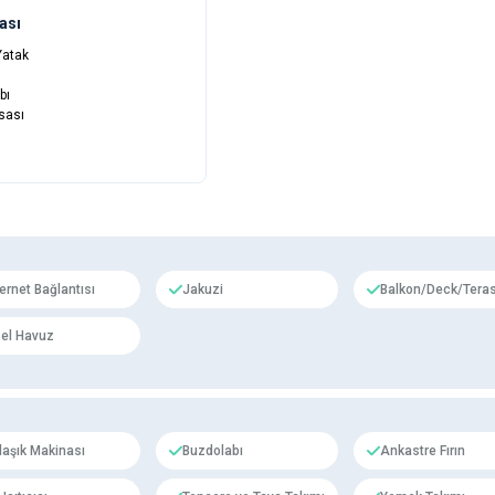
ası
 Yatak
bı
sası
ternet Bağlantısı
Jakuzi
Balkon/Deck/Tera
el Havuz
laşık Makinası
Buzdolabı
Ankastre Fırın