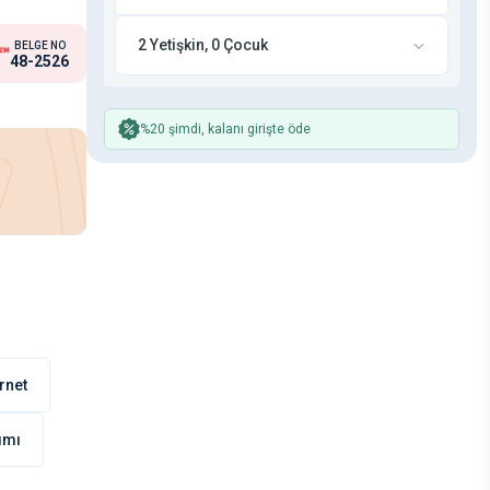
2 Yetişkin, 0 Çocuk
BELGE NO
48-2526
%20 şimdi, kalanı girişte öde
rnet
nımı