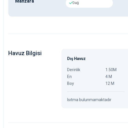
Manzara
Dağ
Havuz Bilgisi
Dış Havuz
Derinlik
1.50M
En
4 M
Boy
12 M
Isıtma bulunmamaktadır