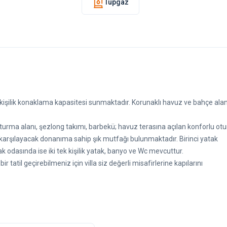
Tüpgaz
 kişilik konaklama kapasitesi sunmaktadır. Korunaklı havuz ve bahçe ala
turma alanı, şezlong takımı, barbekü; havuz terasına açılan konforlu ot
zı karşılayacak donanıma sahip şık mutfağı bulunmaktadır. Birinci yatak
ak odasında ise iki tek kişilik yatak, banyo ve Wc mevcuttur.
 tatil geçirebilmeniz için villa siz değerli misafirlerine kapılarını