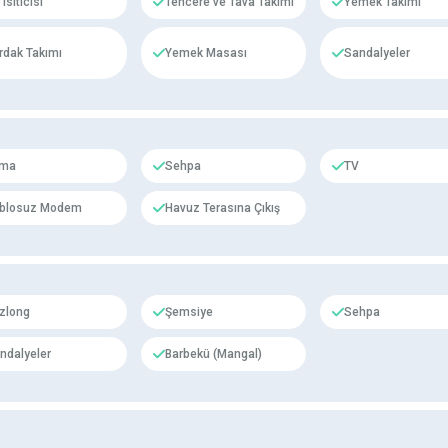
Isıtıcısı
Tencere ve Tava Takımı
Yemek Takımı
rdak Takımı
Yemek Masası
Sandalyeler
ima
Sehpa
TV
blosuz Modem
Havuz Terasına Çıkış
zlong
Şemsiye
Sehpa
ndalyeler
Barbekü (Mangal)