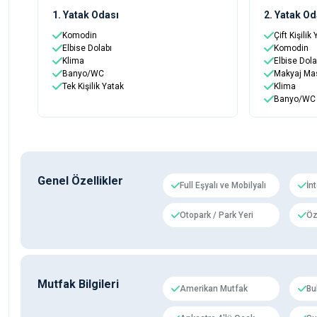
1. Yatak Odası
2. Yatak Od
Komodin
Çift Kişilik
Elbise Dolabı
Komodin
Klima
Elbise Dola
Banyo/WC
Makyaj Ma
Tek Kişilik Yatak
Klima
Banyo/WC
Genel Özellikler
Full Eşyalı ve Mobilyalı
İn
Otopark / Park Yeri
Öz
Mutfak Bilgileri
Amerikan Mutfak
Bu