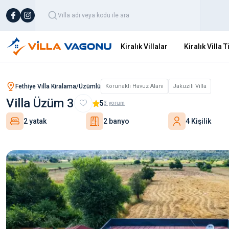
Kiralık Villalar
Kiralık Villa T
Fethiye Villa Kiralama/Üzümlü
Korunaklı Havuz Alanı
Jakuzili Villa
Villa Üzüm 3
5
3
yorum
2 yatak
2 banyo
4 Kişilik