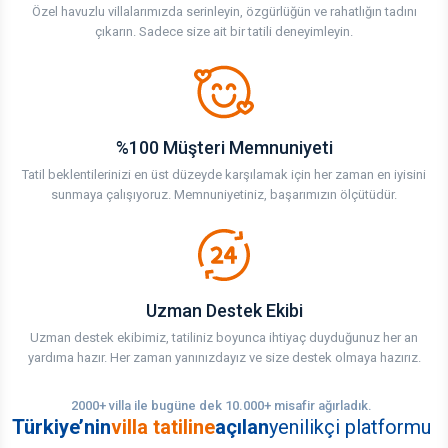
Özel havuzlu villalarımızda serinleyin, özgürlüğün ve rahatlığın tadını
çıkarın. Sadece size ait bir tatili deneyimleyin.
%100 Müşteri Memnuniyeti
Tatil beklentilerinizi en üst düzeyde karşılamak için her zaman en iyisini
sunmaya çalışıyoruz. Memnuniyetiniz, başarımızın ölçütüdür.
Uzman Destek Ekibi
Uzman destek ekibimiz, tatiliniz boyunca ihtiyaç duyduğunuz her an
yardıma hazır. Her zaman yanınızdayız ve size destek olmaya hazırız.
2000+ villa ile bugüne dek 10.000+ misafir ağırladık.
Türkiye’nin
villa tatiline
açılan
yenilikçi platformu