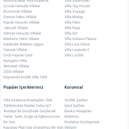
Muhafazakar Villa Kiralama
Villa Swarovski
Çocuk Havuzlu Villalar
Villa Taş House
Ekonomik Villalar
Villa Voyage
Denize Yakın Villalar
Villa Misley
Kapalı Havuzlu Villalar
Villa Palm
Jakuzili Villalar
Villa Raya
Isıtmalı Havuzlu Villalar
Villa Siri
Merkeze Yakın Villalar
Villa Sultans Palace
Kalabalık Ailelere Uygun
Villa Lara Shine
Saunalı Villalar
Villa Lavende 2
Evcil Hayvan İzinli
Villa Lucifer
Bungalov Villa
Aktiviteli Villalar
2026 Villaları
Bayramda Kiralık Villa Tatili
Popüler İçeriklerimiz
Kurumsal
Villa Kiralama Avantajları: Otel
Gizlilik Şartları
Tatillerinden Neden Daha İyi?
İptal Şartları
Antalya'da Günübirlik Gezilecek
Banka Hesapları
Yerler: Tarih, Doğa ve Eğlence Dolu
Ekibimiz
Bir Gün
Kiralama Sözleşmesi
Kaputaş Plajı'nda Unutulmaz Bir Gün:
İletişim