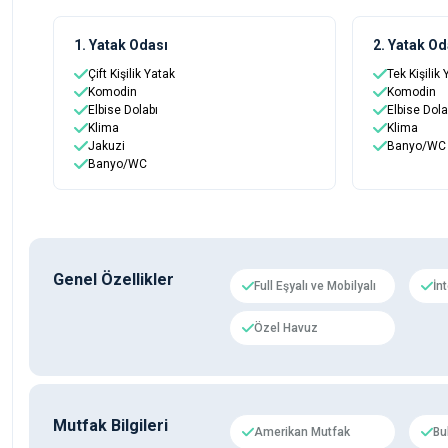
1. Yatak Odası
2. Yatak Od
Çift Kişilik Yatak
Tek Kişilik
Komodin
Komodin
Elbise Dolabı
Elbise Dola
Klima
Klima
Jakuzi
Banyo/WC
Banyo/WC
Genel Özellikler
Full Eşyalı ve Mobilyalı
İn
Özel Havuz
Mutfak Bilgileri
Amerikan Mutfak
Bu