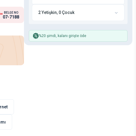
2 Yetişkin, 0 Çocuk
BELGE NO
07-7188
%20 şimdi, kalanı girişte öde
rnet
nımı