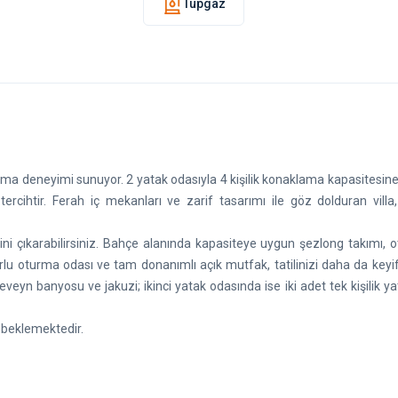
Tüpgaz
klama deneyimi sunuyor. 2 yatak odasıyla 4 kişilik konaklama kapasitesin
ir tercihtir. Ferah iç mekanları ve zarif tasarımı ile göz dolduran vill
ini çıkarabilirsiniz. Bahçe alanında kapasiteye uygun şezlong takımı, 
u oturma odası ve tam donanımlı açık mutfak, tatilinizi daha da keyifl
ebeveyn banyosu ve jakuzi; ikinci yatak odasında ise iki adet tek kişilik y
yı beklemektedir.