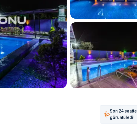
Son
24 saat
te
görüntüledi!