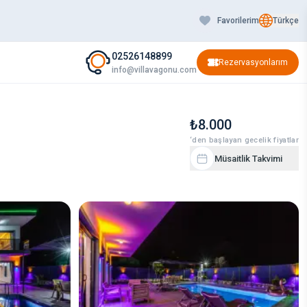
Favorilerim
Türkçe
02526148899
Rezervasyonlarım
info@villavagonu.com
₺8.000
‘den başlayan gecelik fiyatlar
Müsaitlik Takvimi