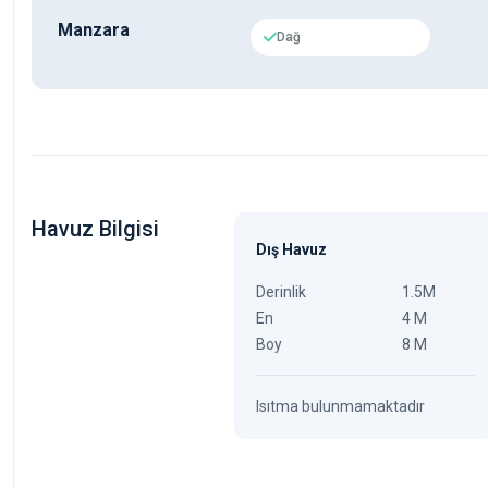
Manzara
Dağ
Havuz Bilgisi
Dış Havuz
Derinlik
1.5M
En
4 M
Boy
8 M
Isıtma bulunmamaktadır