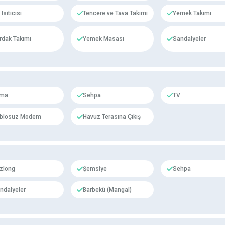
Isıtıcısı
Tencere ve Tava Takımı
Yemek Takımı
rdak Takımı
Yemek Masası
Sandalyeler
ima
Sehpa
TV
blosuz Modem
Havuz Terasına Çıkış
zlong
Şemsiye
Sehpa
ndalyeler
Barbekü (Mangal)