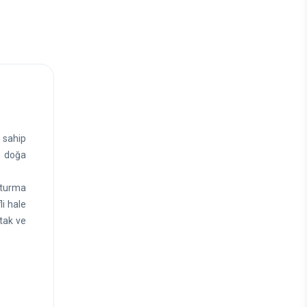
e sahip
a, doğa
oturma
i hale
atak ve