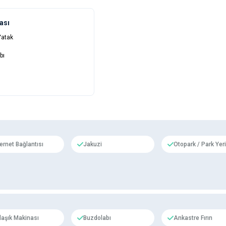
ası
 Yatak
bı
ternet Bağlantısı
Jakuzi
Otopark / Park Yeri
laşık Makinası
Buzdolabı
Ankastre Fırın