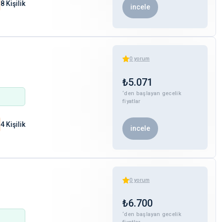
8 Kişilik
incele
0
yorum
₺
5.071
‘den başlayan gecelik
fiyatlar
4 Kişilik
incele
0
yorum
₺
6.700
‘den başlayan gecelik