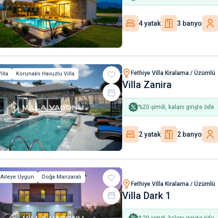
4 yatak
3 banyo
Fethiye Villa Kiralama / Üzümlü
illa
Korunaklı Havuzlu Villa
Villa Zanira
%
20
şimdi, kalanı girişte öde
2 yatak
2 banyo
 Aileye Uygun
Doğa Manzaralı
Fethiye Villa Kiralama / Üzümlü
Villa Dark 1
%
20
şimdi, kalanı girişte öde