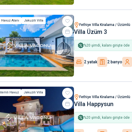
 Havuz Alanı
Jakuzili Villa
Fethiye Villa Kiralama / Üzümlü
Villa Üzüm 3
%
20
şimdi, kalanı girişte öde
2 yatak
2 banyo
stemli Havuz
Jakuzili Villa
Fethiye Villa Kiralama / Üzümlü
Villa Happysun
%
20
şimdi, kalanı girişte öde