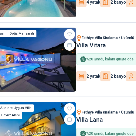
4 yatak
2 banyo
lası
Doğa Manzaralı
Fethiye Villa Kiralama / Üzümlü
Villa Vitara
%
20
şimdi, kalanı girişte öde
2 yatak
2 banyo
 Ailelere Uygun Villa
Fethiye Villa Kiralama / Üzümlü
 Havuz Alanı
Villa Lana
%
20
şimdi, kalanı girişte öde