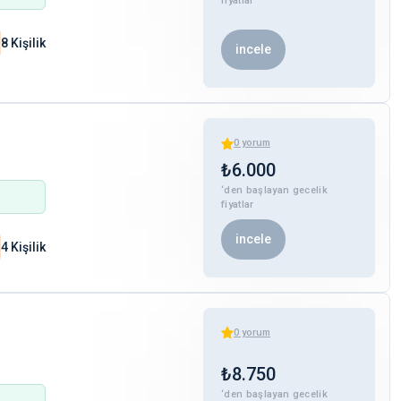
fiyatlar
8 Kişilik
incele
0
yorum
₺
6.000
‘den başlayan gecelik
fiyatlar
incele
4 Kişilik
0
yorum
₺
8.750
‘den başlayan gecelik