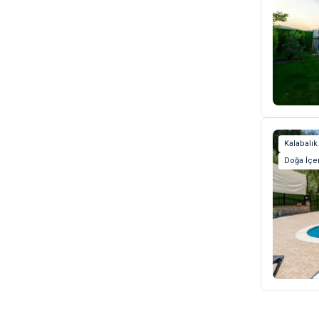
Kalabalık
Doğa İçer