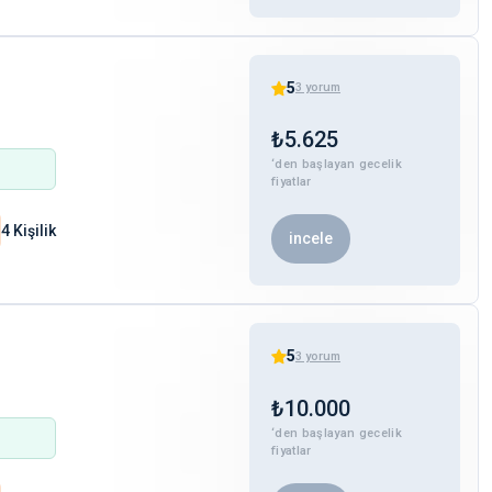
5
3
yorum
₺
5.625
‘den başlayan gecelik
fiyatlar
4 Kişilik
incele
5
3
yorum
₺
10.000
‘den başlayan gecelik
fiyatlar