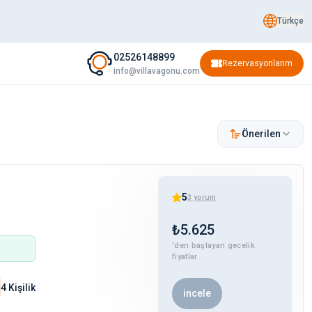
Türkçe
02526148899
Rezervasyonlarım
info@villavagonu.com
Önerilen
5
3
yorum
₺
5.625
‘den başlayan gecelik
fiyatlar
4 Kişilik
incele