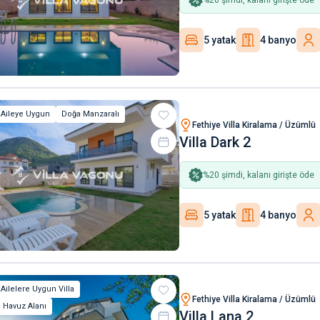
5 yatak
4 banyo
 Aileye Uygun
Doğa Manzaralı
Fethiye Villa Kiralama / Üzümlü
Villa Dark 2
%
20
şimdi, kalanı girişte öde
5 yatak
4 banyo
 Ailelere Uygun Villa
Fethiye Villa Kiralama / Üzümlü
 Havuz Alanı
Villa Lana 2