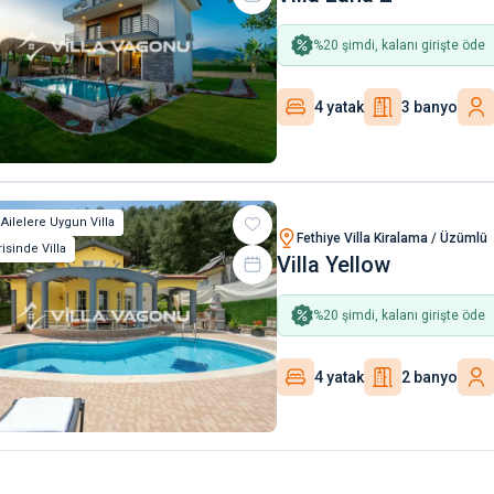
%
20
şimdi, kalanı girişte öde
4 yatak
3 banyo
 Ailelere Uygun Villa
Fethiye Villa Kiralama / Üzümlü
isinde Villa
Villa Yellow
%
20
şimdi, kalanı girişte öde
4 yatak
2 banyo