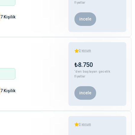
fiyatlar
7 Kişilik
incele
0
yorum
₺
8.750
‘den başlayan gecelik
fiyatlar
7 Kişilik
incele
0
yorum