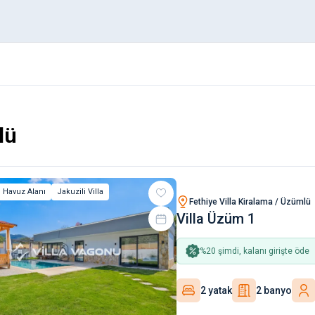
lü
 Havuz Alanı
Jakuzili Villa
Fethiye Villa Kiralama / Üzümlü
Villa Üzüm 1
%
20
şimdi, kalanı girişte öde
2 yatak
2 banyo