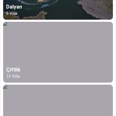
Dalyan
6
Villa
Çiftlik
13
Villa