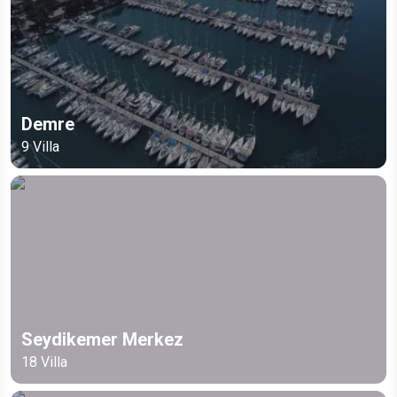
Demre
9
Villa
Seydikemer Merkez
18
Villa