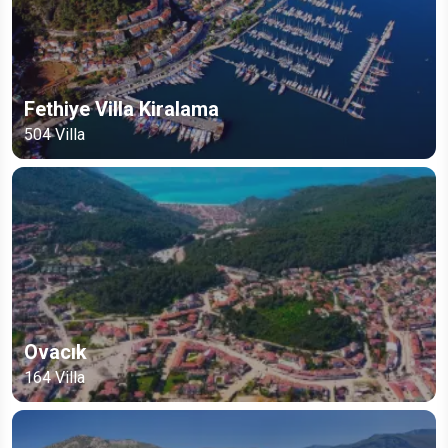
Fethiye Villa Kiralama
504
Villa
Ovacık
164
Villa