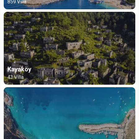
859
Villa
Kayaköy
43
Villa