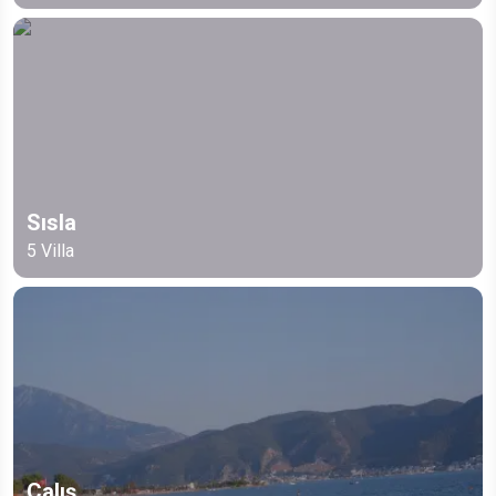
Sısla
5
Villa
Çalış