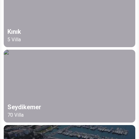
Kınık
5
Villa
Seydikemer
70
Villa