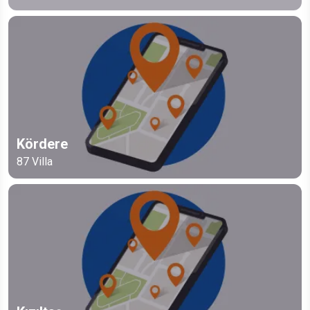
Kördere
87
Villa