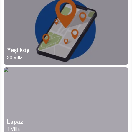
Yeşilköy
30
Villa
Lapaz
1
Villa