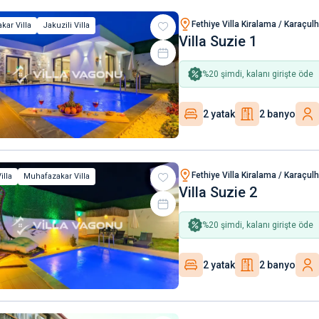
Fethiye Villa Kiralama / Karaçul
kar Villa
Jakuzili Villa
Villa Suzie 1
%
20
şimdi, kalanı girişte öde
2 yatak
2 banyo
Fethiye Villa Kiralama / Karaçul
illa
Muhafazakar Villa
Villa Suzie 2
%
20
şimdi, kalanı girişte öde
2 yatak
2 banyo