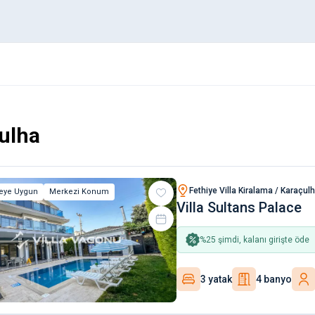
ulha
Fethiye Villa Kiralama / Karaçul
leye Uygun
Merkezi Konum
Villa Sultans Palace
%
25
şimdi, kalanı girişte öde
3 yatak
4 banyo