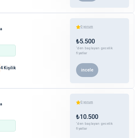
0
yorum
ha
₺
5.500
‘den başlayan gecelik
fiyatlar
4 Kişilik
incele
0
yorum
ha
₺
10.500
‘den başlayan gecelik
fiyatlar