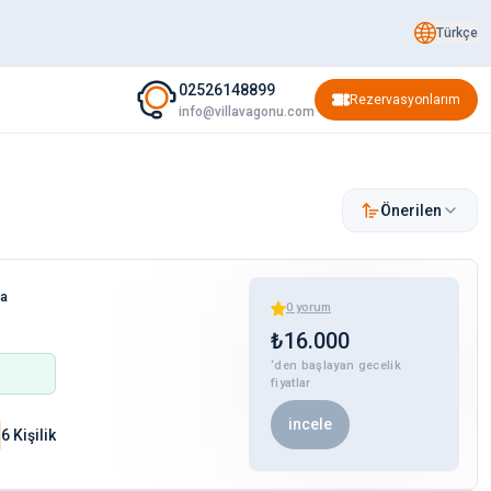
Türkçe
02526148899
Rezervasyonlarım
info@villavagonu.com
Önerilen
ha
0
yorum
₺
16.000
‘den başlayan gecelik
fiyatlar
incele
6 Kişilik