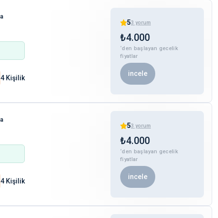
ha
5
3
yorum
₺
4.000
‘den başlayan gecelik
fiyatlar
incele
4 Kişilik
ha
5
3
yorum
₺
4.000
‘den başlayan gecelik
fiyatlar
incele
4 Kişilik