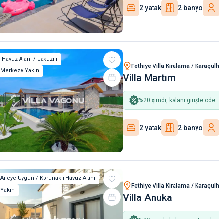
2 yatak
2 banyo
 Havuz Alanı / Jakuzili
Fethiye Villa Kiralama / Karaçul
/ Merkeze Yakın
Villa Martım
%
20
şimdi, kalanı girişte öde
2 yatak
2 banyo
 Aileye Uygun / Korunaklı Havuz Alanı
Fethiye Villa Kiralama / Karaçul
Yakın
Villa Anuka