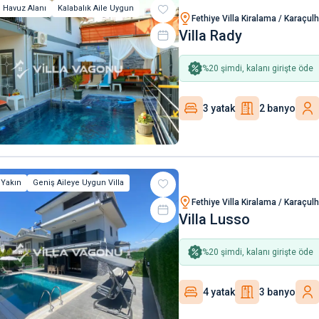
 Havuz Alanı
Kalabalık Aile Uygun
Fethiye Villa Kiralama / Karaçul
Villa Rady
%
20
şimdi, kalanı girişte öde
3 yatak
2 banyo
Yakın
Geniş Aileye Uygun Villa
Fethiye Villa Kiralama / Karaçul
Villa Lusso
%
20
şimdi, kalanı girişte öde
4 yatak
3 banyo