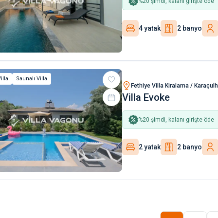
%
20
şimdi, kalanı girişte öde
4 yatak
2 banyo
illa
Saunalı Villa
Fethiye Villa Kiralama / Karaçul
Villa Evoke
%
20
şimdi, kalanı girişte öde
2 yatak
2 banyo