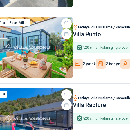
illa
Balayı Villası
Fethiye Villa Kiralama / Karaçul
Villa Punto
%
20
şimdi, kalanı girişte öde
2 yatak
2 banyo
illa
Fethiye Villa Kiralama / Karaçul
Villa Rapture
%
20
şimdi, kalanı girişte öde