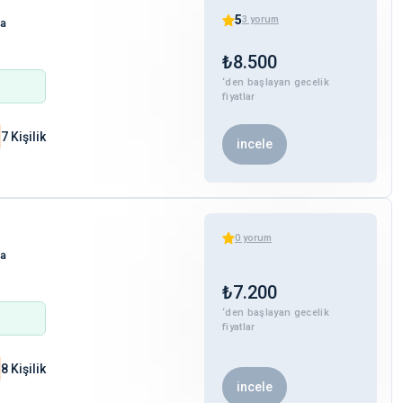
5
3
yorum
ha
₺
8.500
‘den başlayan gecelik
fiyatlar
7 Kişilik
incele
0
yorum
ha
₺
7.200
‘den başlayan gecelik
fiyatlar
8 Kişilik
incele