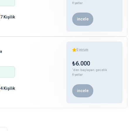
fiyatlar
7 Kişilik
incele
0
yorum
ha
₺
6.000
‘den başlayan gecelik
fiyatlar
4 Kişilik
incele