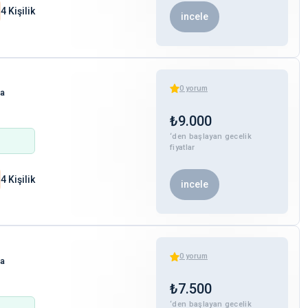
4 Kişilik
incele
0
yorum
ha
₺
9.000
‘den başlayan gecelik
fiyatlar
4 Kişilik
incele
0
yorum
ha
₺
7.500
‘den başlayan gecelik